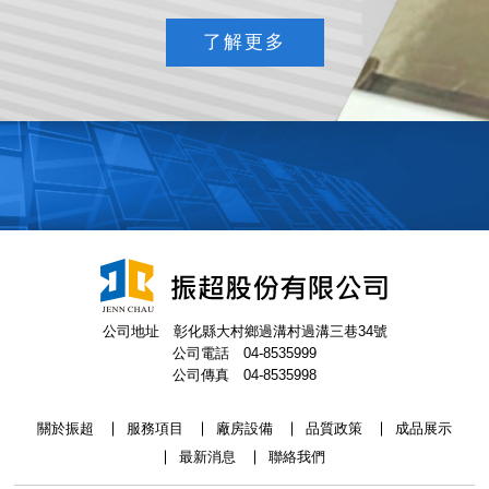
了解更多
公司地址 彰化縣大村鄉過溝村過溝三巷34號
公司電話 04-8535999
公司傳真 04-8535998
關於振超
服務項目
廠房設備
品質政策
成品展示
最新消息
聯絡我們