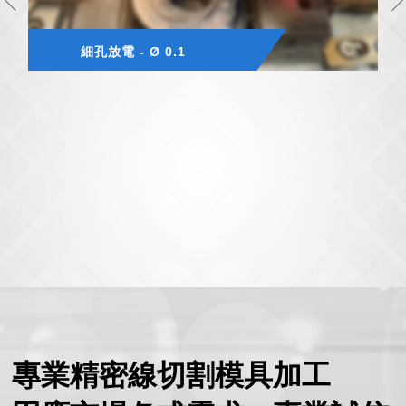
細孔放電 - Ø 0.1
專業精密線切割模具加工